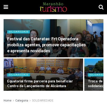
SOLIDARIEDADE
Festival das Cataratas: Frt Operadora
mobiliza agentes, promove capacitações
e apresenta novidades
SOLIDARIEDADE
SOLIDARIEDA
Equatorial firma parceria para beneficiar
Troca de d
Centro de Lançamento de Alcântara
solidarieda
Home
Categoria
SOLIDARIEDADE