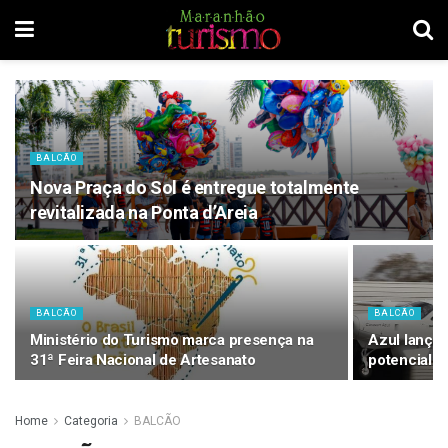
BALCÃO
Nova Praça do Sol é entregue totalmente
revitalizada na Ponta d’Areia
BALCÃO
BALCÃO
Ministério do Turismo marca presença na
Azul lança 
31ª Feira Nacional de Artesanato
potencializ
Home
Categoria
BALCÃO