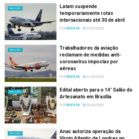
Latam suspende
BALCÃO
temporariamente rotas
internacionais até 30 de abril
POR
REVISTA
30/03/2020
Trabalhadores da aviação
BALCÃO
reclamam de medidas anti-
coronavírus impostas por
aéreas
POR
REVISTA
21/03/2020
Edital aberto para o 14° Salão do
BALCÃO
Artesanato em Brasília
POR
REVISTA
03/03/2020
Anac autoriza operação da
BALCÃO
Virgin Atlantic de Londres no