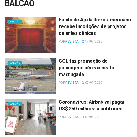
BALCÃO
Fundo de Ajuda Ibero-americano
BALCÃO
recebe inscrições de projetos
de artes cênicas
POR
REVISTA
17/07/2020
GOL faz promoção de
BALCÃO
passagens aéreas nesta
madrugada
POR
REVISTA
09/07/2020
Coronavírus: Airbnb vai pagar
BALCÃO
US$ 250 milhões a anfitriões
POR
REVISTA
01/04/2020