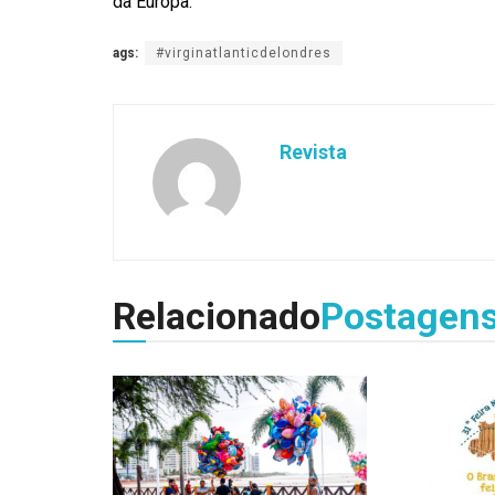
da Europa.”
ags:
#virginatlanticdelondres
Revista
Relacionado
Postagen