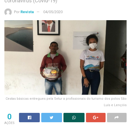
coronavírus (Covid-19)
Por
Revista
04/05/2020
Cestas básicas entregues pela Setur a profissionais do turismo dos polos São
Luís e Lençóis
0
AÇÕES