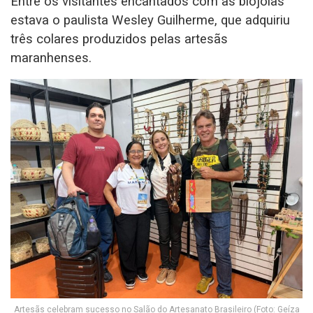
Entre os visitantes encantados com as biojoias
estava o paulista Wesley Guilherme, que adquiriu
três colares produzidos pelas artesãs
maranhenses.
Artesãs celebram sucesso no Salão do Artesanato Brasileiro (Foto: Geíza