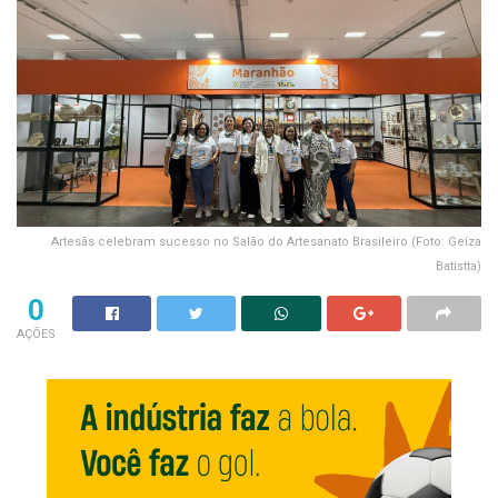
Artesãs celebram sucesso no Salão do Artesanato Brasileiro (Foto: Geíza
Batistta)
0
AÇÕES