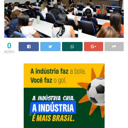
0
AÇÕES