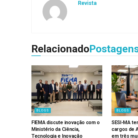
Revista
Relacionado
Postagen
BLOGS
BLOGS
FIEMA discute inovação com o
SESI-MA te
Ministério da Ciência,
cargos de 
Tecnologia e Inovação
em três mun