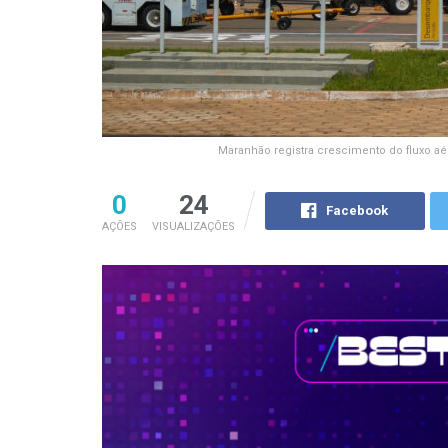
Maranhão registra crescimento do fluxo aér
0
24
Facebook
AÇÕES
VISUALIZAÇÕES