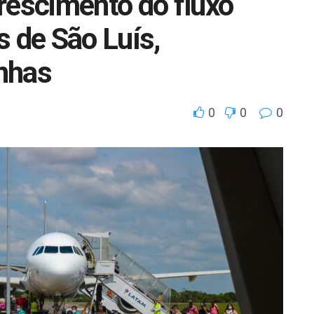
rescimento do fluxo
s de São Luís,
inhas
0
0
0