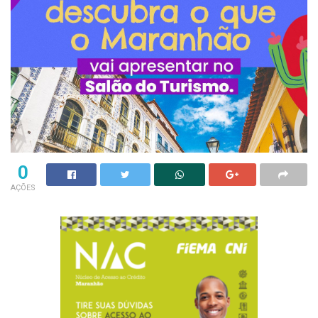
0
AÇÕES