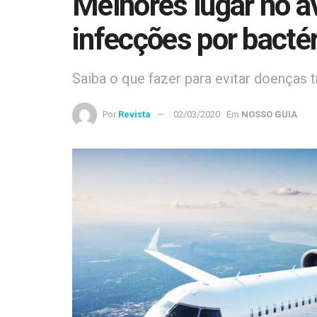
Melhores lugar no av
infecções por bactér
Saiba o que fazer para evitar doenças t
Por
Revista
02/03/2020
Em
NOSSO GUIA