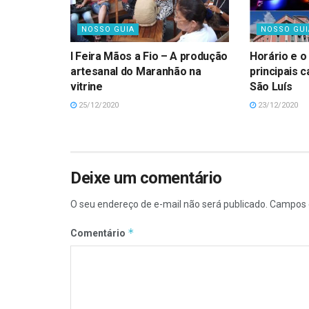
NOSSO GUIA
NOSSO GUI
I Feira Mãos a Fio – A produção
Horário e o
artesanal do Maranhão na
principais 
vitrine
São Luís
25/12/2020
23/12/2020
Deixe um comentário
O seu endereço de e-mail não será publicado.
Campos 
*
Comentário