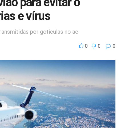
ião para evitar o
ias e vírus
ransmitidas por gotículas no ae
0
0
0