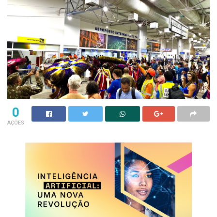
0
AÇÕES