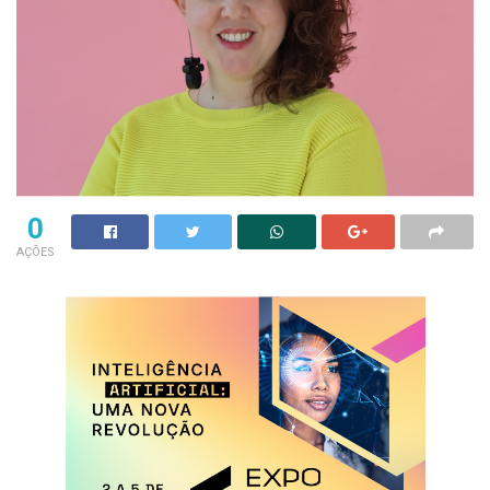
0
AÇÕES