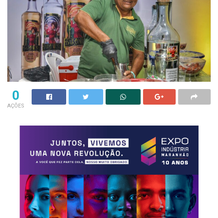
0
AÇÕES