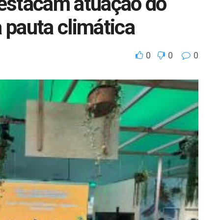
estacam atuação do
 pauta climática
0
0
0