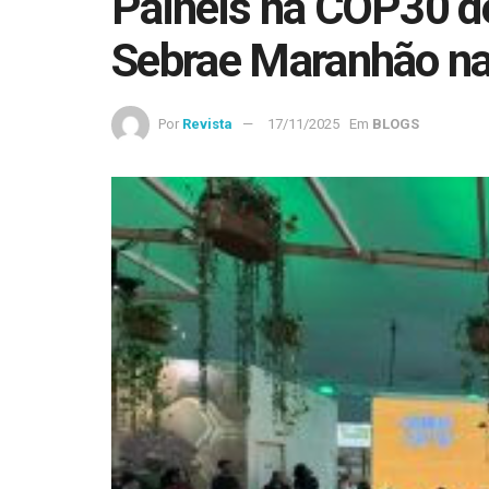
Painéis na COP30 d
Sebrae Maranhão na
Por
Revista
17/11/2025
Em
BLOGS