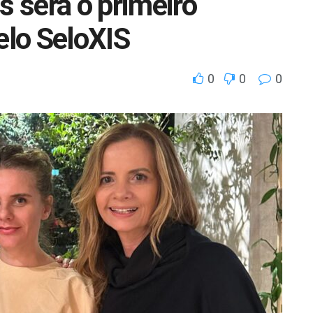
s será o primeiro
elo SeloXIS
0
0
0