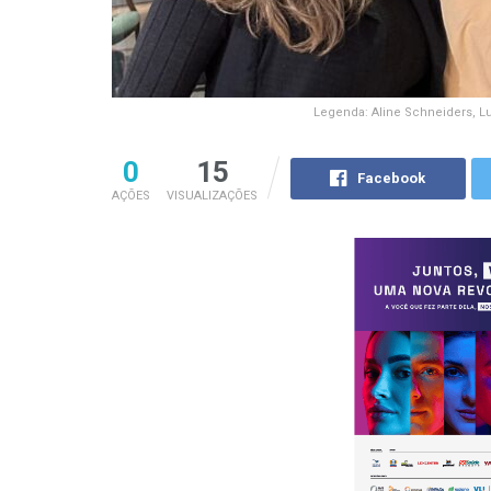
Legenda: Aline Schneiders, Lu
0
15
Facebook
AÇÕES
VISUALIZAÇÕES