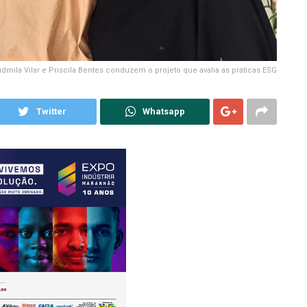
dmila Vilar e Priscila Bentes conduzem o projeto que avalia as práticas ESG
Twitter
Whatsapp