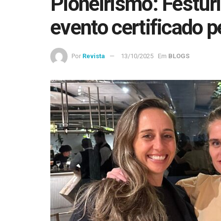
Pioneirismo: Festuri
evento certificado p
Por
Revista
13/10/2025
Em
BLOGS