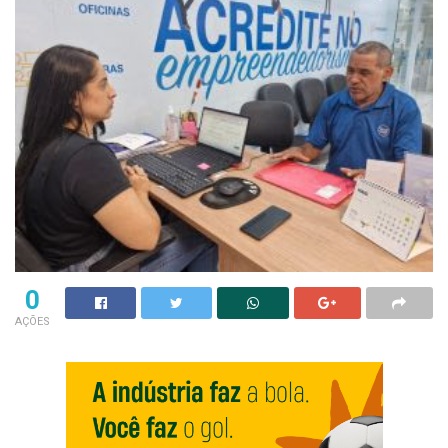
0
AÇÕES