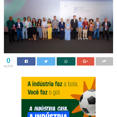
0
AÇÕES