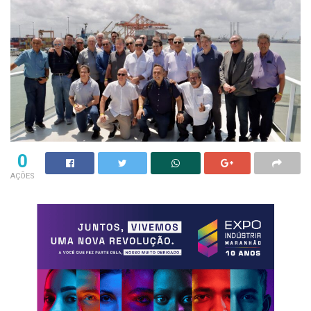
0
AÇÕES