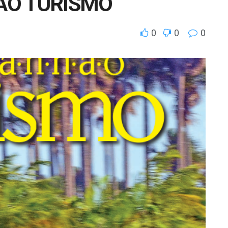
ÃO TURISMO
0
0
0