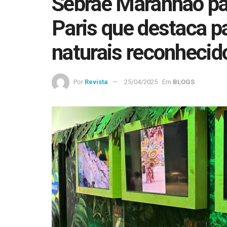
Sebrae Maranhão pa
Paris que destaca pa
naturais reconhecid
Por
Revista
25/04/2025
Em
BLOGS