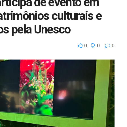
rticipa de evento em
trimônios culturais e
os pela Unesco
0
0
0