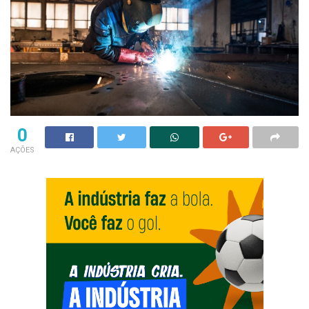
0
AÇÕES