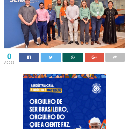
0
AÇÕES