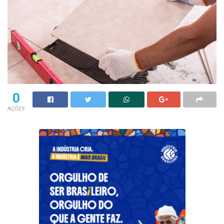
0
AÇÕES