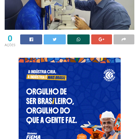
0
AÇÕES