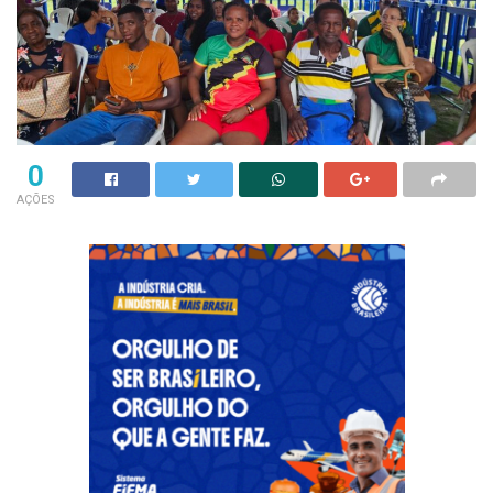
0
AÇÕES