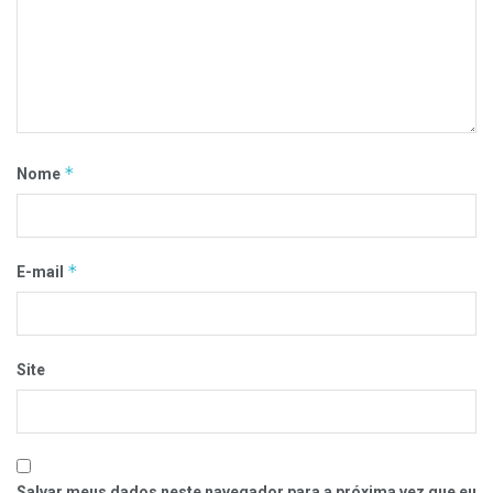
*
Nome
*
E-mail
Site
Salvar meus dados neste navegador para a próxima vez que eu