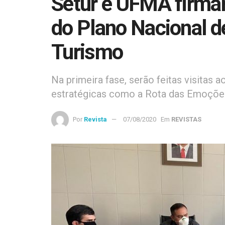
Setur e UFMA firmam
do Plano Nacional d
Turismo
Na primeira fase, serão feitas visitas 
estratégicas como a Rota das Emoçõe
Por
Revista
07/08/2020
Em
REVISTAS