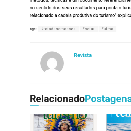
métodos, técnicas e um documento referencial l
no sentido dos seus resultados para ponta o turis
relacionado a cadeia produtiva do turismo” expli
ags:
#rotadasemocoes
#setur
#ufma
Revista
Relacionado
Postagen