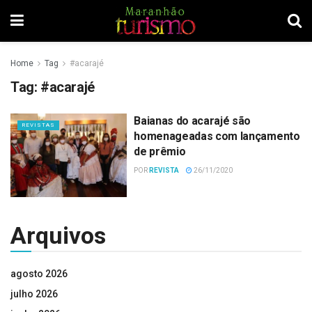
Home
Tag
#acarajé
Tag:
#acarajé
Baianas do acarajé são
REVISTAS
homenageadas com lançamento
de prêmio
POR
REVISTA
26/11/2020
Arquivos
agosto 2026
julho 2026