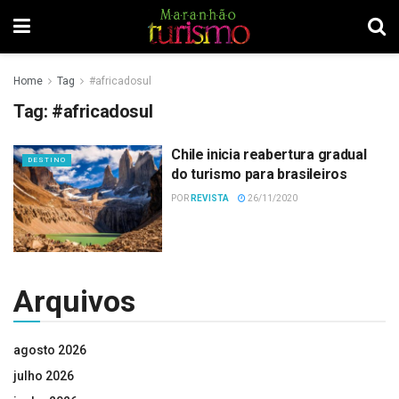
Home
Tag
#africadosul
Tag:
#africadosul
Chile inicia reabertura gradual
DESTINO
do turismo para brasileiros
POR
REVISTA
26/11/2020
Arquivos
agosto 2026
julho 2026