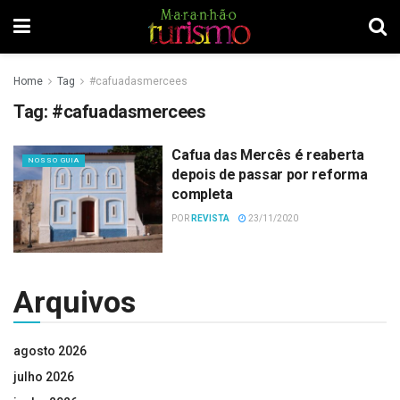
Home
Tag
#cafuadasmercees
Tag:
#cafuadasmercees
Cafua das Mercês é reaberta
NOSSO GUIA
depois de passar por reforma
completa
POR
REVISTA
23/11/2020
Arquivos
agosto 2026
julho 2026