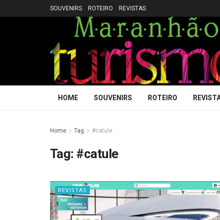
SOUVENIRS
ROTEIRO
REVISTAS
HOME
SOUVENIRS
ROTEIRO
REVIST
Home
Tag
#catule
Tag:
#catule
REVISTAS