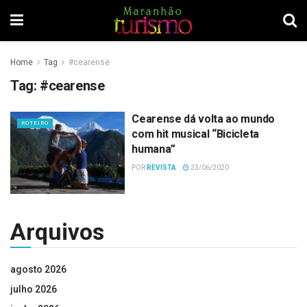
Home
Tag
#cearense
Tag:
#cearense
Cearense dá volta ao mundo
ROTEIRO
com hit musical “Bicicleta
humana”
POR
REVISTA
23/06/2020
Arquivos
agosto 2026
julho 2026