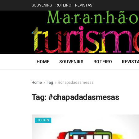
SOUVENIRS
ROTEIRO
REVISTAS
HOME
SOUVENIRS
ROTEIRO
REVIST
Home
Tag
#chapadadasmesas
Tag:
#chapadadasmesas
BLOGS