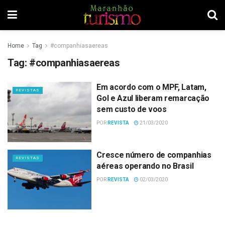
Home
Tag
#companhiasaereas
Tag:
#companhiasaereas
Em acordo com o MPF, Latam,
REVISTAS
Gol e Azul liberam remarcação
sem custo de voos
POR
REVISTA
21/03/2020
Cresce número de companhias
REVISTAS
aéreas operando no Brasil
POR
REVISTA
02/03/2020