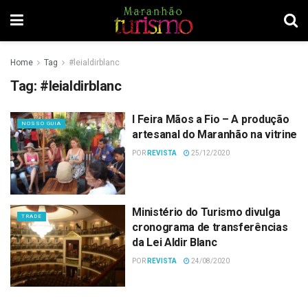
Home
Tag
#leialdirblanc
Tag:
#leialdirblanc
I Feira Mãos a Fio – A produção
NOSSO GUIA
artesanal do Maranhão na vitrine
POR
REVISTA
25/12/2020
Ministério do Turismo divulga
TRADE
cronograma de transferências
da Lei Aldir Blanc
POR
REVISTA
24/08/2020