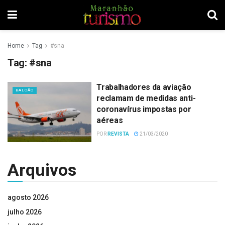
Home
Tag
#sna
Tag:
#sna
Trabalhadores da aviação
BALCÃO
reclamam de medidas anti-
coronavírus impostas por
aéreas
POR
REVISTA
21/03/2020
Arquivos
agosto 2026
julho 2026