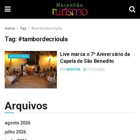
Home
Tag
#tambordecrioula
Tag:
#tambordecrioula
Live marca o 7º Aniversário da
NOSSO GUIA
Capela de São Benedito
POR
REVISTA
17/12/2020
Arquivos
agosto 2026
julho 2026