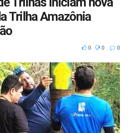
 Trilhas iniciam nova
a Trilha Amazônia
hão
0
0
0