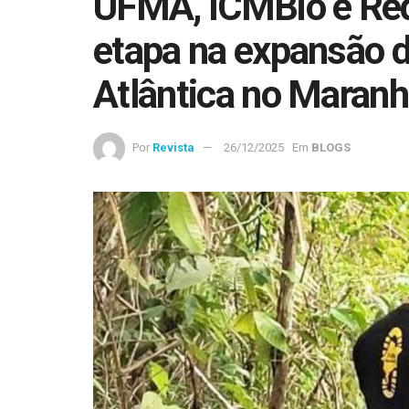
UFMA, ICMBio e Rede
etapa na expansão d
Atlântica no Maran
Por
Revista
26/12/2025
Em
BLOGS