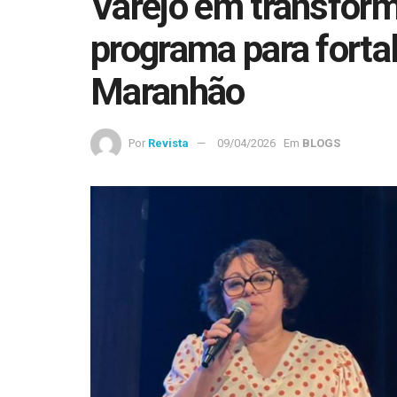
Varejo em transform
programa para forta
Maranhão
Por
Revista
09/04/2026
Em
BLOGS