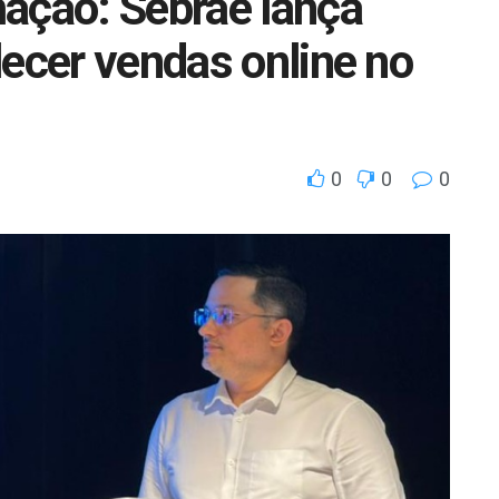
ação: Sebrae lança
lecer vendas online no
0
0
0