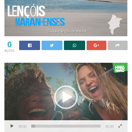
0
AÇÕES
Tocador
de
vídeo
00:00
01:00