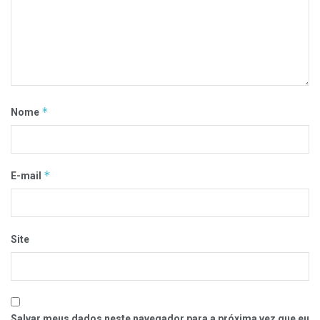
*
Nome
*
E-mail
Site
Salvar meus dados neste navegador para a próxima vez que eu