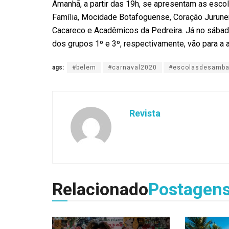
Amanhã, a partir das 19h, se apresentam as esco
Família, Mocidade Botafoguense, Coração Jurunens
Cacareco e Acadêmicos da Pedreira. Já no sába
dos grupos 1º e 3º, respectivamente, vão para a 
ags:
#belem
#carnaval2020
#escolasdesamb
Revista
Relacionado
Postagen