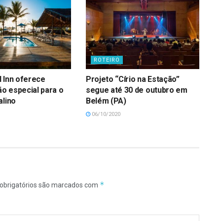
ROTEIRO
 Inn oferece
Projeto “Círio na Estação”
o especial para o
segue até 30 de outubro em
alino
Belém (PA)
06/10/2020
*
obrigatórios são marcados com