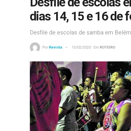
Desfile de escolas
dias 14, 15 e 16 de f
Desfile de escolas de samba em Belém 
Por
Revista
13/02/2020
Em
ROTEIRO