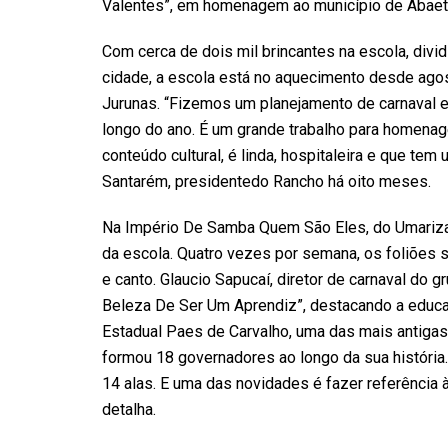
Valentes”, em homenagem ao município de Abaet
Com cerca de dois mil brincantes na escola, divi
cidade, a escola está no aquecimento desde agos
Jurunas. “Fizemos um planejamento de carnaval e 
longo do ano. É um grande trabalho para homena
conteúdo cultural, é linda, hospitaleira e que te
Santarém, presidentedo Rancho há oito meses.
Na Império De Samba Quem São Eles, do Umariza
da escola. Quatro vezes por semana, os foliões 
e canto. Glaucio Sapucaí, diretor de carnaval do 
Beleza De Ser Um Aprendiz”, destacando a educa
Estadual Paes de Carvalho, uma das mais antigas 
formou 18 governadores ao longo da sua história.
14 alas. E uma das novidades é fazer referência à
detalha.