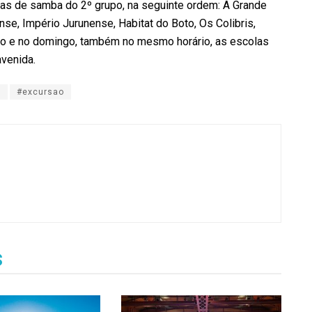
las de samba do 2º grupo, na seguinte ordem: A Grande
e, Império Jurunense, Habitat do Boto, Os Colibris,
do e no domingo, também no mesmo horário, as escolas
avenida.
a
#excursao
s