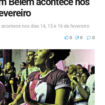
 em Belém acontece nos
evereiro
acontece nos dias 14, 15 e 16 de fevereiro
0
0
0