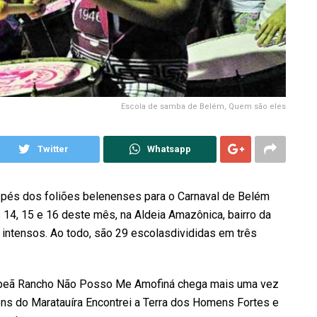
Escola de samba de Belém, Quem são eles
Twitter
Whatsapp
 pés dos foliões belenenses para o Carnaval de Belém
 14, 15 e 16 deste mês, na Aldeia Amazônica, bairro da
s intensos. Ao todo, são 29 escolasdivididas em três
campeã Rancho Não Posso Me Amofiná chega mais uma vez
ns do Maratauíra Encontrei a Terra dos Homens Fortes e