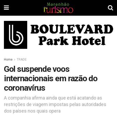
Home
TRADE
Gol suspende voos
internacionais em razão do
coronavírus
A companhia afirma ainda que está acatando as
restrições de viagem impostas pelas autoridades
dos países nos quais opera