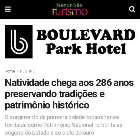
Home
DESTINO
Natividade chega aos 286 anos
preservando tradições e
patrimônio histórico
O surgimento da primeira cidade tocantinense
tombada como Patrimônio Nacional remonta às
origens do Estado e ao ciclo do ouro