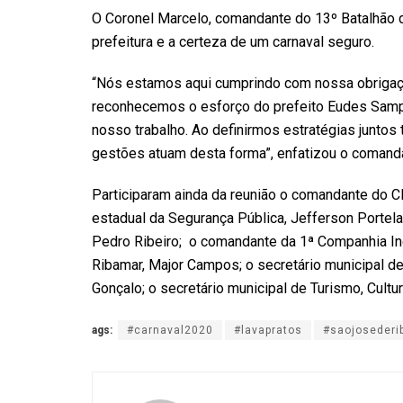
O Coronel Marcelo, comandante do 13º Batalhão d
prefeitura e a certeza de um carnaval seguro.
“Nós estamos aqui cumprindo com nossa obrigaçã
reconhecemos o esforço do prefeito Eudes Sampa
nosso trabalho. Ao definirmos estratégias junto
gestões atuam desta forma”, enfatizou o comand
Participaram ainda da reunião o comandante do C
estadual da Segurança Pública, Jefferson Portela
Pedro Ribeiro; o comandante da 1ª Companhia I
Ribamar, Major Campos; o secretário municipal de
Gonçalo; o secretário municipal de Turismo, Cultu
ags:
#carnaval2020
#lavapratos
#saojosederi