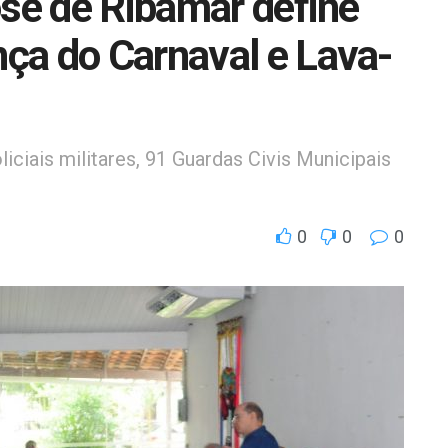
osé de Ribamar define
ça do Carnaval e Lava-
iciais militares, 91 Guardas Civis Municipais
0
0
0