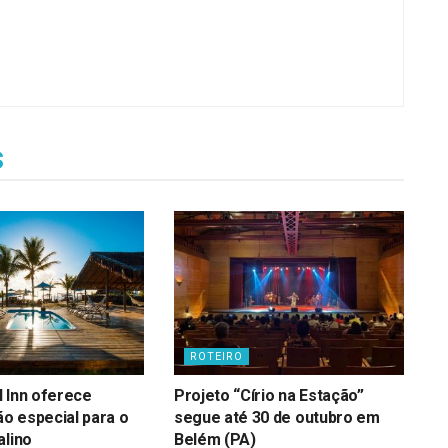
s
ROTEIRO
 Inn oferece
Projeto “Círio na Estação”
o especial para o
segue até 30 de outubro em
alino
Belém (PA)