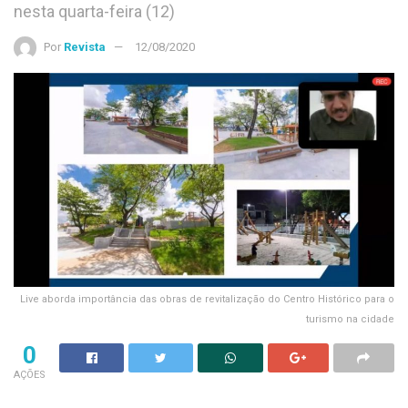
nesta quarta-feira (12)
Por
Revista
12/08/2020
Live aborda importância das obras de revitalização do Centro Histórico para o
turismo na cidade
0
AÇÕES