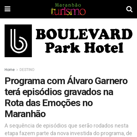
Home
DESTINO
Programa com Álvaro Garnero
terá episódios gravados na
Rota das Emoções no
Maranhão
A sequência de episódios que serão rodados nesta
etapa fazem parte da nova investida do programa, de