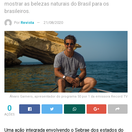
mostrar as belezas naturais do Brasil para os
brasileiros.
Por
Revista
21/08/2020
Álvaro Garnero, apresentador do programa 50 por 1 da emissora Record TV
0
AÇÕES
Uma ação integrada envolvendo o Sebrae dos estados do