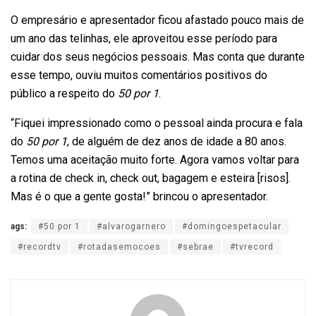
O empresário e apresentador ficou afastado pouco mais de
um ano das telinhas, ele aproveitou esse período para
cuidar dos seus negócios pessoais. Mas conta que durante
esse tempo, ouviu muitos comentários positivos do
público a respeito do
50 por 1
.
“Fiquei impressionado como o pessoal ainda procura e fala
do
50 por 1
, de alguém de dez anos de idade a 80 anos.
Temos uma aceitação muito forte. Agora vamos voltar para
a rotina de check in, check out, bagagem e esteira [risos].
Mas é o que a gente gosta!” brincou o apresentador.
ags:
#50 por 1
#alvarogarnero
#domingoespetacular
#recordtv
#rotadasemocoes
#sebrae
#tvrecord