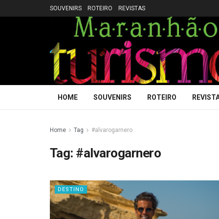
SOUVENIRS
ROTEIRO
REVISTAS
HOME
SOUVENIRS
ROTEIRO
REVIST
Home
Tag
#alvarogarnero
Tag:
#alvarogarnero
DESTINO