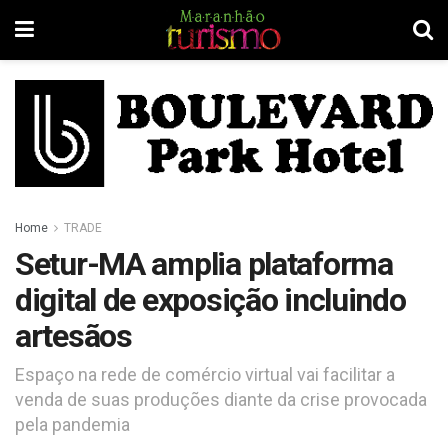
Home
TRADE
Setur-MA amplia plataforma
digital de exposição incluindo
artesãos
Espaço na rede de comércio virtual vai facilitar a
venda de suas produções diante da crise provocada
pela pandemia