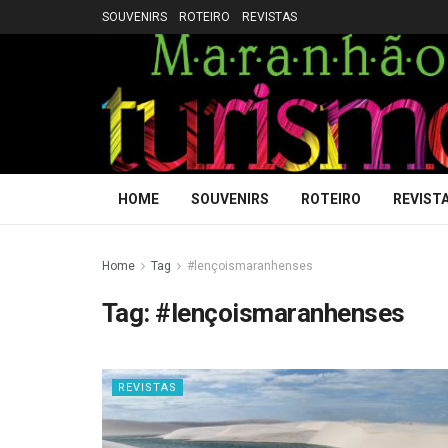
SOUVENIRS
ROTEIRO
REVISTAS
HOME
SOUVENIRS
ROTEIRO
REVIST
Home
Tag
#lençoismaranhenses
Tag:
#lençoismaranhenses
REVISTAS