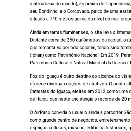
mata urbana do mundo); as praias de Copacabana,
seu Bondinho, e o Corcovado, palco de uma estát
situado a 710 metros acima do nível do mar, prop
Ainda em terras fluminenses, o site leva o internau
Distante cerca de 250 quilômetros da capital, o 
que remonta ao período colonial, tendo sido tomba
(Iphan) como Patrimônio Nacional. Em 2019, Paraty
Patrimônio Cultural e Natural Mundial da Unesco, t
Foz do Iguaçu é outro destino ao alcance do visi
oferece diversas opções de atrativos. O ponto al
Cataratas do Iguaçu, eleitas em 2012 como uma d
de Itaipu, que neste ano atingiu o recorde de 20 m
O AirPano convida o usuário ainda a percorrer São
como grande centro de negócios, entretenimento e
espaços culturais, museus, edifícios históricos, 